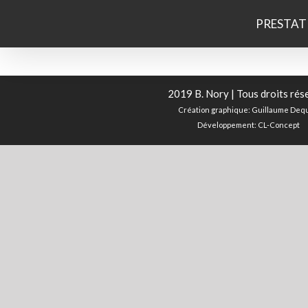
Passer
au
PRESTAT
contenu
2019 B. Nory | Tous droits rés
Création graphique:
Guillaume Dequ
Développement:
CL-Concept